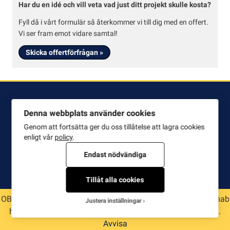
Har du en idé och vill veta vad just ditt projekt skulle kosta?
Fyll då i vårt formulär så återkommer vi till dig med en offert.
Vi ser fram emot vidare samtal!
Skicka offertförfrågan »
KONTAKTA OSS
Denna webbplats använder cookies
Genom att fortsätta ger du oss tillåtelse att lagra cookies
Hamnab Sjöentreprenader AB
enligt vår
policy
.
Box 3463, 103 69 Stockholm
Endast nödvändiga
Besöksadress: Skyttevägen 13 C
186 91 Vallentuna
Tillåt alla cookies
Stockholm 08-723 10 80
OBS! Alla priser i butiken är exklusive moms och frakt. Hamnab
Justera inställningar
E-post:
info@hamnab.se
har stängt v 28-32, lagda beställningar levereras efter v 32.
Avvisa