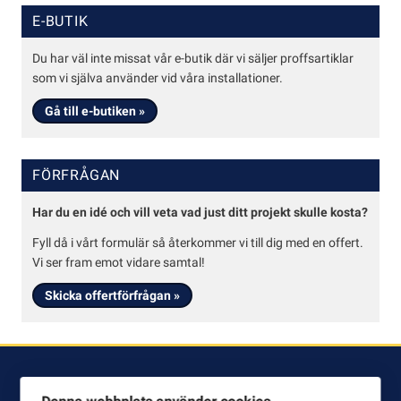
UNDERAVDELNINGAR
E-BUTIK
Kundservice
Du har väl inte missat vår e-butik där vi säljer proffsartiklar
som vi själva använder vid våra installationer.
Köpvillkor
Gå till e-butiken »
Allmänna
villkor
FÖRFRÅGAN
Integritetspolicy
Har du en idé och vill veta vad just ditt projekt skulle kosta?
Fyll då i vårt formulär så återkommer vi till dig med en offert.
Vi ser fram emot vidare samtal!
Skicka offertförfrågan »
KONTAKTA OSS