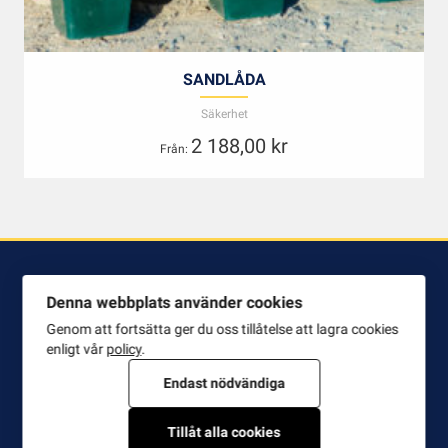
SANDLÅDA
Säkerhet
2 188,00
kr
Från:
KONTAKTA OSS
Denna webbplats använder cookies
Genom att fortsätta ger du oss tillåtelse att lagra cookies
Hamnab Sjöentreprenader AB
enligt vår
policy
.
Box 3463, 103 69 Stockholm
Endast nödvändiga
Besöksadress: Skyttevägen 13 C
186 91 Vallentuna
Tillåt alla cookies