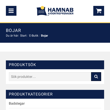
Meny
0,0
BOJAR
Du är här:
Start
/
E-Butik
/
Bojar
PRODUKTSÖK
Sök
efter:
PRODUKTKATEGORIER
Badstegar