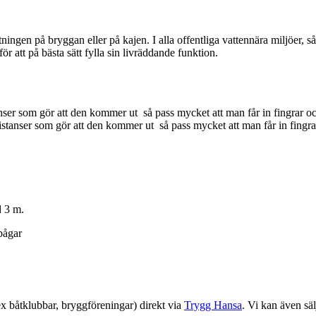
ingen på bryggan eller på kajen. I alla offentliga vattennära miljöer, så
ör att på bästa sätt fylla sin livräddande funktion.
anser som gör att den kommer ut så pass mycket att man får in fingrar och
 distanser som gör att den kommer ut så pass mycket att man får in fingrar
d 3 m.
sbågar
ex båtklubbar, bryggföreningar) direkt via
Trygg Hansa
. Vi kan även sä