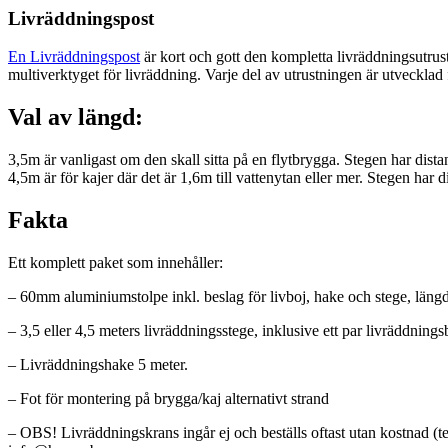
Livräddningspost
En Livräddningspost
är kort och gott den kompletta livräddningsutrustn
multiverktyget för livräddning. Varje del av utrustningen är utvecklad f
Val av längd:
3,5m är vanligast om den skall sitta på en flytbrygga. Stegen har dist
4,5m är för kajer där det är 1,6m till vattenytan eller mer. Stegen har
Fakta
Ett komplett paket som innehåller:
– 60mm aluminiumstolpe inkl. beslag för livboj, hake och stege, läng
– 3,5 eller 4,5 meters livräddningsstege, inklusive ett par livräddning
– Livräddningshake 5 meter.
– Fot för montering på brygga/kaj alternativt strand
– OBS! Livräddningskrans ingår ej och beställs oftast utan kostnad (t