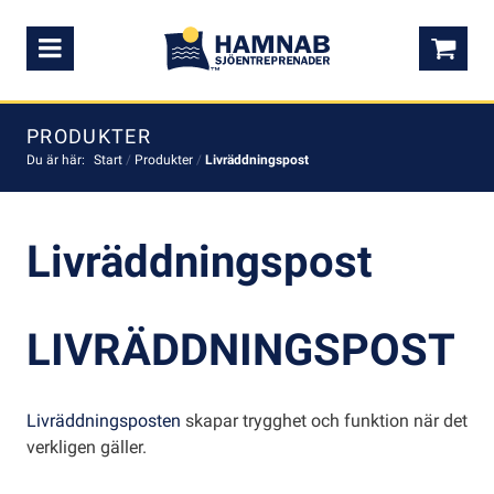
Meny
0,0
PRODUKTER
Du är här:
Start
/
Produkter
/
Livräddningspost
Livräddningspost
LIVRÄDDNINGSPOST
Livräddningsposten
skapar trygghet och funktion
när det
verkligen gäller.